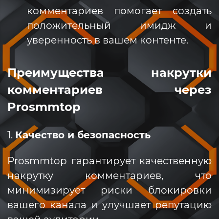
комментариев помогает создать
положительный имидж и
уверенность в вашем контенте.
Преимущества накрутки
комментариев через
Prosmmtop
1.
Качество и безопасность
Prosmmtop гарантирует качественную
накрутку комментариев, что
минимизирует риски блокировки
вашего канала и улучшает репутацию