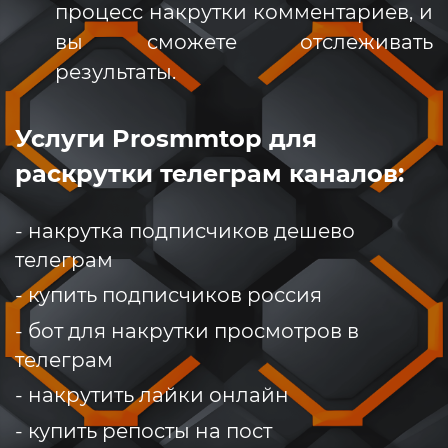
процесс накрутки комментариев, и
вы сможете отслеживать
результаты.
Услуги Prosmmtop для
раскрутки телеграм каналов:
- накрутка подписчиков дешево
телеграм
- купить подписчиков россия
- бот для накрутки просмотров в
телеграм
- накрутить лайки онлайн
- купить репосты на пост