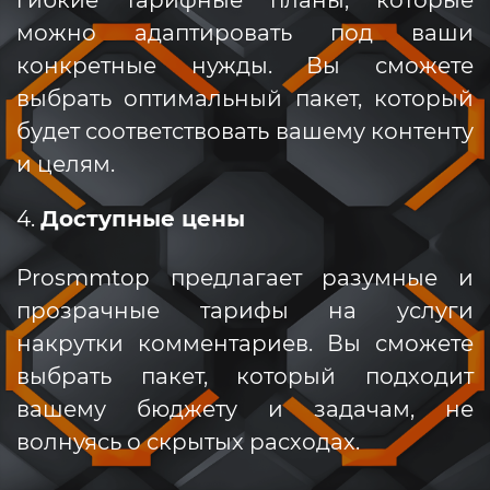
гибкие тарифные планы, которые
можно адаптировать под ваши
конкретные нужды. Вы сможете
выбрать оптимальный пакет, который
будет соответствовать вашему контенту
и целям.
4.
Доступные цены
Prosmmtop предлагает разумные и
прозрачные тарифы на услуги
накрутки комментариев. Вы сможете
выбрать пакет, который подходит
вашему бюджету и задачам, не
волнуясь о скрытых расходах.