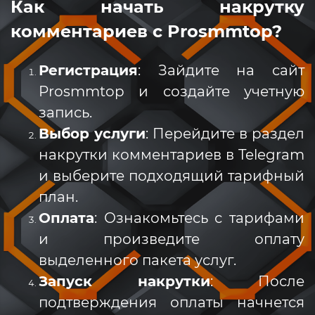
Как начать накрутку
комментариев с Prosmmtop?
Регистрация
: Зайдите на сайт
Prosmmtop и создайте учетную
запись.
Выбор услуги
: Перейдите в раздел
накрутки комментариев в Telegram
и выберите подходящий тарифный
план.
Оплата
: Ознакомьтесь с тарифами
и произведите оплату
выделенного пакета услуг.
Запуск накрутки
: После
подтверждения оплаты начнется