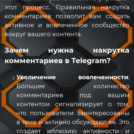
этот процесс. Правильная накрутка
комментариев позволит вам создать
активное и вовлеченное сообщество
вокруг вашего контента.
Зачем нужна накрутка
комментариев в Telegram?
Увеличение вовлеченности
:
Большее количество
комментариев под вашим
контентом сигнализирует о том,
что пользователи заинтересованы
в теме и активно обсуждают её. Это
создает иллюзию активности и