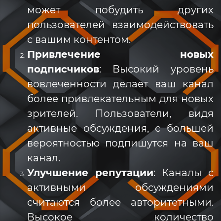
может побудить других
пользователей взаимодействовать
с вашим контентом.
Привлечение новых
подписчиков
: Высокий уровень
вовлеченности делает ваш канал
более привлекательным для новых
зрителей. Пользователи, видя
активные обсуждения, с большей
вероятностью подпишутся на ваш
канал.
Улучшение репутации
: Каналы с
активными обсуждениями
считаются более авторитетными.
Высокое количество