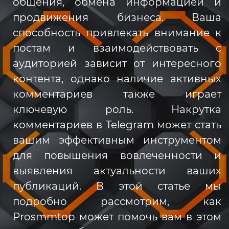
общения, обмена информацией и
продвижения бизнеса. Ваша
способность привлекать внимание к
постам и взаимодействовать с
аудиторией зависит от интересного
контента, однако наличие активных
комментариев также играет
ключевую роль. Накрутка
комментариев в Telegram может стать
вашим эффективным инструментом
для повышения вовлеченности и
выявления актуальности ваших
публикаций. В этой статье мы
подробно рассмотрим, как
Prosmmtop может помочь вам в этом