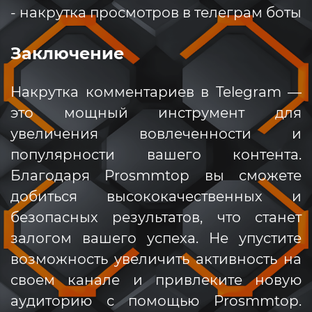
- накрутка просмотров в телеграм боты
Заключение
Накрутка комментариев в Telegram —
это мощный инструмент для
увеличения вовлеченности и
популярности вашего контента.
Благодаря Prosmmtop вы сможете
добиться высококачественных и
безопасных результатов, что станет
залогом вашего успеха. Не упустите
возможность увеличить активность на
своем канале и привлеките новую
аудиторию с помощью Prosmmtop.