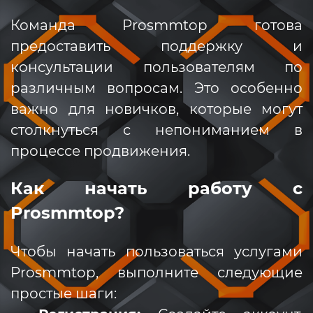
Команда Prosmmtop готова
предоставить поддержку и
консультации пользователям по
различным вопросам. Это особенно
важно для новичков, которые могут
столкнуться с непониманием в
процессе продвижения.
Как начать работу с
Prosmmtop?
Чтобы начать пользоваться услугами
Prosmmtop, выполните следующие
простые шаги: