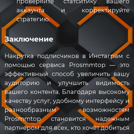
проверяйте статситику вашего
аккаунта и корректируйте
стратегию.
Заключение
Накрутка подписчиков в Инстаграм с
помощью сервиса Prosmmtop — это
эффективный способ увеличить вашу
аудиторию и улучшить видимость
вашего контента. Благодаря высокому
качеству услуг, удобному интерфейсу и
разнообразным возможностям
Prosmmtop становится надежным
партнером для всех, кто хочет добиться