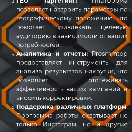
ГЕО таргетинг:
Платформа
позволяет настроить параметры по
географическому положению, что
помогает привлекать целевую
аудиторию в зависимости от ваших
потребностей.
Аналитика и отчеты:
Prosmmtop
предоставляет инструменты для
анализа результатов накрутки, что
позволяет отслеживать
эффективность ваших кампаний и
вносить корректировки.
Поддержка различных платформ
:
Программа работы охватывает не
только Инстаграм, но и другие