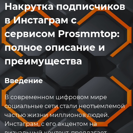
Накрутка подписчиков
в Инстаграм с
сервисом Prosmmtop:
полное описание и
преимущества
Введение
В современном цифровом мире
социальные сети стали неотъемлемой
частью жизни миллионов людей.
Инстаграм, с его акцентом на
визуальный контент, предлагает