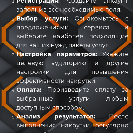
Регистрация:
Создайте аккаунт,
заполнив все необходимые поля.
Выбор услуги:
Ознакомьтесь с
предложениями сервиса и
выберите наиболее подходящие
для ваших нужд пакеты услуг.
Настройка параметров:
Укажите
целевую аудиторию и другие
настройки для повышения
эффективности накрутки.
Оплата:
Произведите оплату за
выбранные услуги любым
доступным способом.
Анализ результатов:
После
выполнения накрутки регулярно