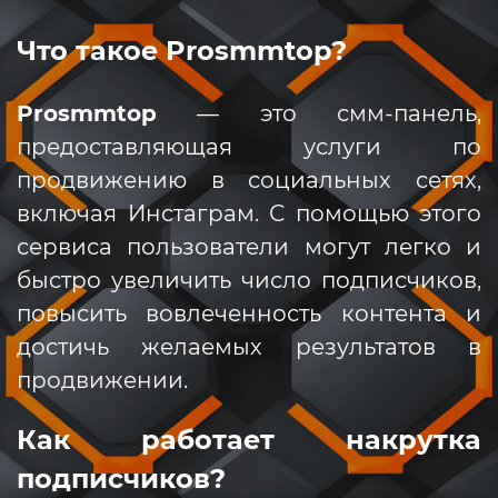
Что такое Prosmmtop?
Prosmmtop
— это смм-панель,
предоставляющая услуги по
продвижению в социальных сетях,
включая Инстаграм. С помощью этого
сервиса пользователи могут легко и
быстро увеличить число подписчиков,
повысить вовлеченность контента и
достичь желаемых результатов в
продвижении.
Как работает накрутка
подписчиков?