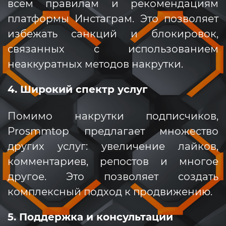
всем правилам и рекомендациям
платформы Инстаграм. Это позволяет
избежать санкций и блокировок,
связанных с использованием
неаккуратных методов накрутки.
4. Широкий спектр услуг
Помимо накрутки подписчиков,
Prosmmtop предлагает множество
других услуг: увеличение лайков,
комментариев, репостов и многое
другое. Это позволяет создать
комплексный подход к продвижению.
5. Поддержка и консультации