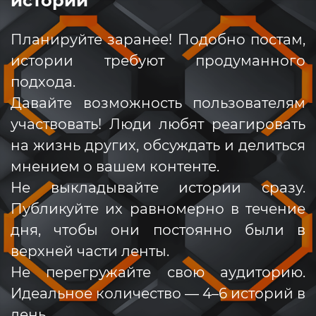
историй
Планируйте заранее! Подобно постам,
истории требуют продуманного
подхода.
Давайте возможность пользователям
участвовать! Люди любят реагировать
на жизнь других, обсуждать и делиться
мнением о вашем контенте.
Не выкладывайте истории сразу.
Публикуйте их равномерно в течение
дня, чтобы они постоянно были в
верхней части ленты.
Не перегружайте свою аудиторию.
Идеальное количество — 4–6 историй в
день.