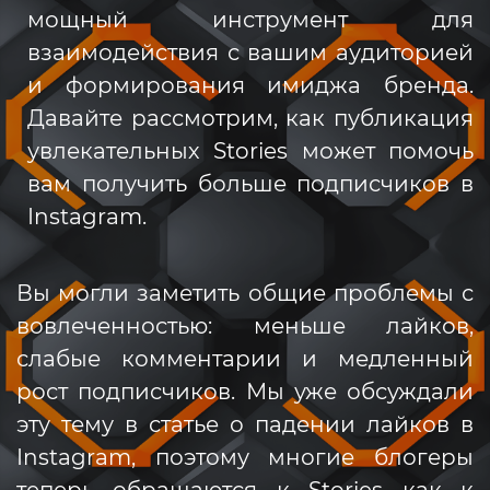
мощный инструмент для
взаимодействия с вашим аудиторией
и формирования имиджа бренда.
Давайте рассмотрим, как публикация
увлекательных Stories может помочь
вам получить больше подписчиков в
Instagram.
Вы могли заметить общие проблемы с
вовлеченностью: меньше лайков,
слабые комментарии и медленный
рост подписчиков. Мы уже обсуждали
эту тему в статье о падении лайков в
Instagram, поэтому многие блогеры
теперь обращаются к Stories как к