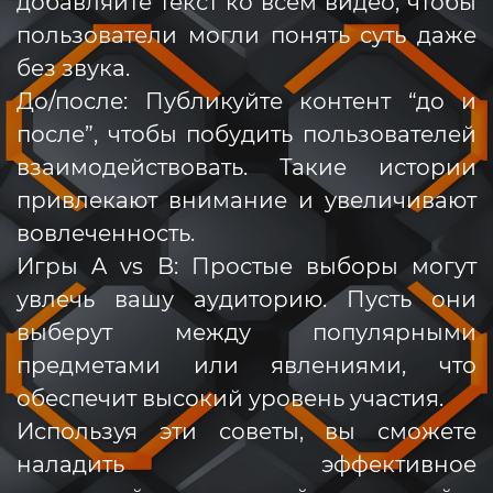
добавляйте текст ко всем видео, чтобы
пользователи могли понять суть даже
без звука.
До/после: Публикуйте контент “до и
после”, чтобы побудить пользователей
взаимодействовать. Такие истории
привлекают внимание и увеличивают
вовлеченность.
Игры A vs B: Простые выборы могут
увлечь вашу аудиторию. Пусть они
выберут между популярными
предметами или явлениями, что
обеспечит высокий уровень участия.
Используя эти советы, вы сможете
наладить эффективное