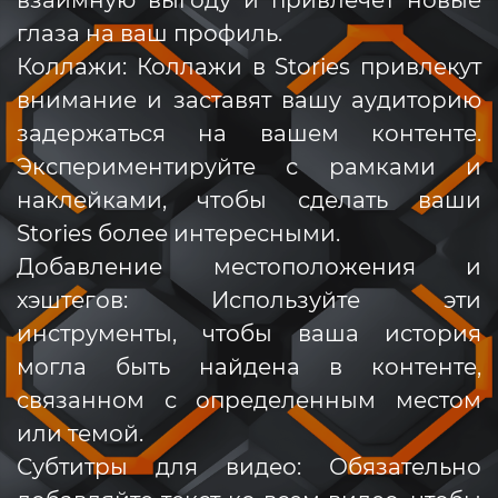
взаимную выгоду и привлечет новые
глаза на ваш профиль.
Коллажи: Коллажи в Stories привлекут
внимание и заставят вашу аудиторию
задержаться на вашем контенте.
Экспериментируйте с рамками и
наклейками, чтобы сделать ваши
Stories более интересными.
Добавление местоположения и
хэштегов: Используйте эти
инструменты, чтобы ваша история
могла быть найдена в контенте,
связанном с определенным местом
или темой.
Субтитры для видео: Обязательно