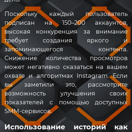
Поскольку каждый пользователь
подписан на 150–200 аккаунтов,
высокая конкуренция за внимание
требует создания яркого и
запоминающегося контента.
Снижение количества просмотров
может негативно сказаться на вашем
охвате и алгоритмах Instagram. Если
вы заметили это, рассмотрите
возможность улучшения своих
показателей с помощью доступных
SMM-сервисов.
Использование историй как