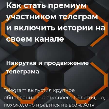
Как стать премиум
участником телеграм
и включить истории на
своем канале
Накрутка и продвижение
телеграма
Telegram выпустил крупное
обновление в честь своего 10-летия, но,
похоже, оно нравится не всем. Хотя