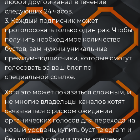
любой другой канал в течение
следующих 24 часов.
3. Каждый подписчик может
проголосовать только один раз. Чтобы
получить необходимое количество
бустов, вам нужны уникальные
премиум-подписчики, которые смогут
голосовать за ваш блог по
специальной ссылке.
Хотя это может показаться сложным, и
не многие владельцы каналов хотят
связываться с риском ожидания
органических голосов для перехода на
новый уровень, купить буст Telegram и
без лишней суеты и траты времени