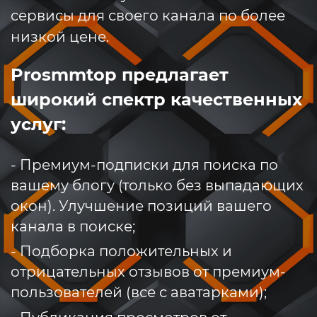
сервисы для своего канала по более
низкой цене.
Prosmmtop предлагает
широкий спектр качественных
услуг:
- Премиум-подписки для поиска по
вашему блогу (только без выпадающих
окон). Улучшение позиций вашего
канала в поиске;
- Подборка положительных и
отрицательных отзывов от премиум-
пользователей (все с аватарками);