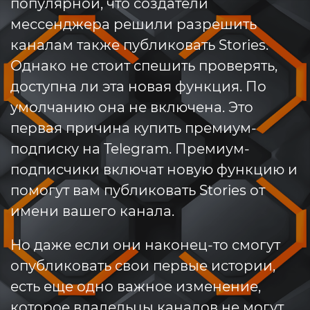
популярной, что создатели
мессенджера решили разрешить
каналам также публиковать Stories.
Однако не стоит спешить проверять,
доступна ли эта новая функция. По
умолчанию она не включена. Это
первая причина купить премиум-
подписку на Telegram. Премиум-
подписчики включат новую функцию и
помогут вам публиковать Stories от
имени вашего канала.
Но даже если они наконец-то смогут
опубликовать свои первые истории,
есть еще одно важное изменение,
которое владельцы каналов не могут