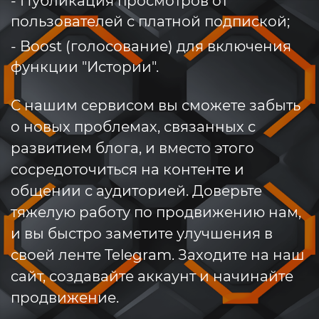
- Публикация просмотров от
пользователей с платной подпиской;
- Boost (голосование) для включения
функции "Истории".
С нашим сервисом вы сможете забыть
о новых проблемах, связанных с
развитием блога, и вместо этого
сосредоточиться на контенте и
общении с аудиторией. Доверьте
тяжелую работу по продвижению нам,
и вы быстро заметите улучшения в
своей ленте Telegram. Заходите на наш
сайт, создавайте аккаунт и начинайте
продвижение.