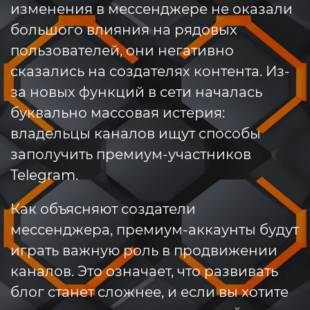
изменения в мессенджере не оказали
большого влияния на рядовых
пользователей, они негативно
сказались на создателях контента. Из-
за новых функций в сети началась
буквально массовая истерия:
владельцы каналов ищут способы
заполучить премиум-участников
Telegram.
Как объясняют создатели
мессенджера, премиум-аккаунты будут
играть важную роль в продвижении
каналов. Это означает, что развивать
блог станет сложнее, и если вы хотите