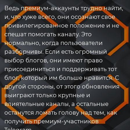
Ведь премиум-аккаунты трудно найти,
и, что хуже всего, они осознают свое
привилегированное положение и не
спешат помогать каналу. Это
нормально, когда пользователи
разборчивы. Если есть огромный
выбор блогов, они имеют право
присоединиться и поддерживать тот
блог, который им больше нравится. С
другой стороны, от этого обновления
выиграют только крупные и
влиятельные каналы, а остальные
останутся ломать голову над тем, как
получить премиум-участников
Telegram.