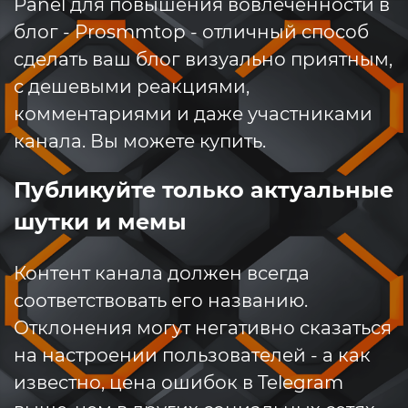
Panel для повышения вовлеченности в
блог - Prosmmtop - отличный способ
сделать ваш блог визуально приятным,
с дешевыми реакциями,
комментариями и даже участниками
канала. Вы можете купить.
Публикуйте только актуальные
шутки и мемы
Контент канала должен всегда
соответствовать его названию.
Отклонения могут негативно сказаться
на настроении пользователей - а как
известно, цена ошибок в Telegram