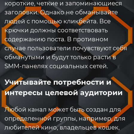
короткие, четкие и запоминающиеся
заголовки. Однако не обманывайте
людей с помощью кликбейта. Все
крючки должны соответствовать
содержанию поста. В противном
случае пользователи почувствуют себя
обманутыми и будут только расти в
SMM-панелях социальных сетей.
Учитывайте потребности и
интересы целевой аудитории
Любой канал может быть создан для
определенной группы, например, для
любителей кино, владельцев кошек,