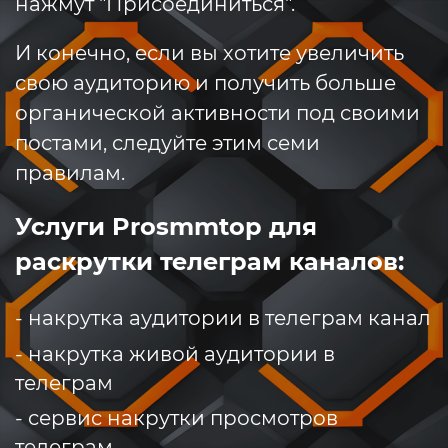
нажмут "Присоединиться".
И конечно, если вы хотите увеличить
свою аудиторию и получить больше
органической активности под своими
постами, следуйте этим семи
правилам.
Услуги Prosmmtop для
раскрутки телеграм каналов:
- накрутка аудитории в телеграм канал
- накрутка живой аудитории в
телеграм
- сервис накрутки просмотров
телеграм