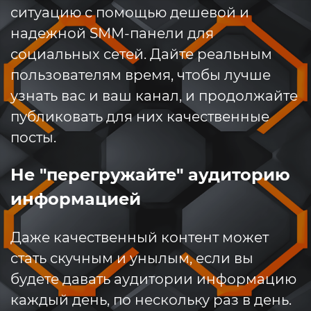
ситуацию с помощью дешевой и
надежной SMM-панели для
социальных сетей. Дайте реальным
пользователям время, чтобы лучше
узнать вас и ваш канал, и продолжайте
публиковать для них качественные
посты.
Не "перегружайте" аудиторию
информацией
Даже качественный контент может
стать скучным и унылым, если вы
будете давать аудитории информацию
каждый день, по нескольку раз в день.