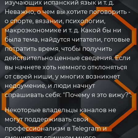
изучающих испанский язык и т. д.
Неважно, о чем вы хотите поговорить -
о спорте, вязании, психологии,
макроэкономике и т. д. Какой бы ни
была тема, найдутся читатели, готовые
потратить время, чтобы получить
действительно ценные сведения. Если
вы начнете хоть немного отклоняться
от своей ниши, у многих возникнет
недоумение, и люди начнут
спрашивать себя: "Почему я это вижу?".
Некоторые владельцы каналов не
могут поддерживать свой
профессионализм в Telegram и
смешивают слишком много