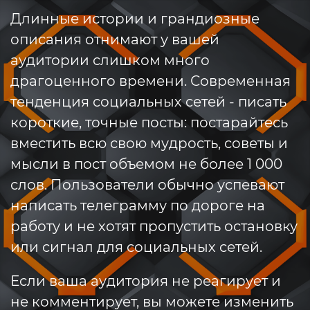
Длинные истории и грандиозные
описания отнимают у вашей
аудитории слишком много
драгоценного времени. Современная
тенденция социальных сетей - писать
короткие, точные посты: постарайтесь
вместить всю свою мудрость, советы и
мысли в пост объемом не более 1 000
слов. Пользователи обычно успевают
написать телеграмму по дороге на
работу и не хотят пропустить остановку
или сигнал для социальных сетей.
Если ваша аудитория не реагирует и
не комментирует, вы можете изменить