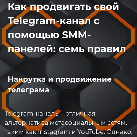
Как продвигать свой
Telegram-канал с
помощью SMM-
панелей: семь правил
Накрутка и продвижение
телеграма
Telegram-каналы - отличная
альтернатива метасоциальным сетям,
таким как Instagram и YouTube. Однако,