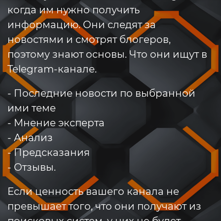
когда им нужно получить
информацию. Они следят за
новостями и смотрят блогеров,
поэтому знают основы. Что они ищут в
Telegram-канале.
- Последние новости по выбранной
ими теме
- Мнение эксперта
- Анализ
- Предсказания
- Отзывы.
Если ценность вашего канала не
превышает того, что они получают из