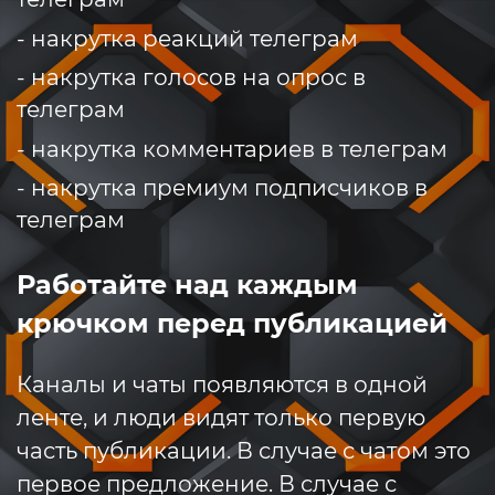
- накрутка реакций телеграм
- накрутка голосов на опрос в
телеграм
- накрутка комментариев в телеграм
- накрутка премиум подписчиков в
телеграм
Работайте над каждым
крючком перед публикацией
Каналы и чаты появляются в одной
ленте, и люди видят только первую
часть публикации. В случае с чатом это
первое предложение. В случае с