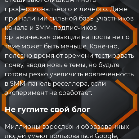
профессионального и личного. Даже
при наличии сильной базы участников
канала и SMM-подписчиков
органическая реакция на посты не по
теме может быть меньше. Конечно,
полезно время от времени тестировать
почву, вводя новые темы, но будьте
готовы резко увеличить вовлеченность
в SMM-панель реселлера, если
эксперимент не сработает.
Не гуглите свой блог
Миллионы взрослых и образованных
людей умеют пользоваться Google,