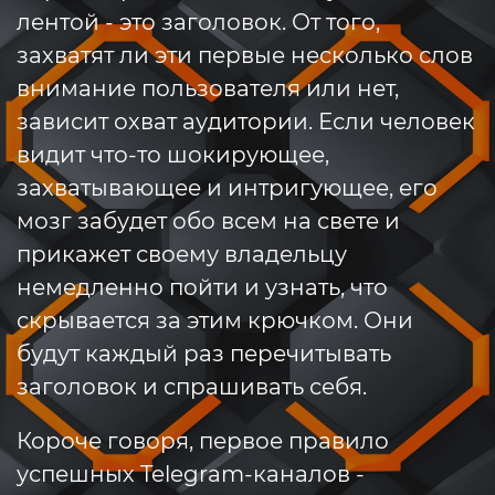
лентой - это заголовок. От того,
захватят ли эти первые несколько слов
внимание пользователя или нет,
зависит охват аудитории. Если человек
видит что-то шокирующее,
захватывающее и интригующее, его
мозг забудет обо всем на свете и
прикажет своему владельцу
немедленно пойти и узнать, что
скрывается за этим крючком. Они
будут каждый раз перечитывать
заголовок и спрашивать себя.
Короче говоря, первое правило
успешных Telegram-каналов -