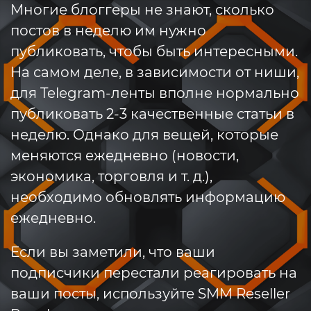
Многие блоггеры не знают, сколько
постов в неделю им нужно
публиковать, чтобы быть интересными.
На самом деле, в зависимости от ниши,
для Telegram-ленты вполне нормально
публиковать 2-3 качественные статьи в
неделю. Однако для вещей, которые
меняются ежедневно (новости,
экономика, торговля и т. д.),
необходимо обновлять информацию
ежедневно.
Если вы заметили, что ваши
подписчики перестали реагировать на
ваши посты, используйте SMM Reseller