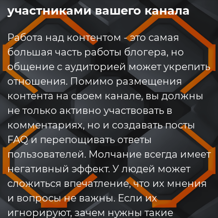
участниками вашего канала
Работа над контентом - это самая
большая часть работы блогера, но
общение с аудиторией может укрепить
отношения. Помимо размещения
контента на своем канале, вы должны
не только активно участвовать в
комментариях, но и создавать посты
FAQ и перепощивать ответы
пользователей. Молчание всегда имеет
негативный эффект. У людей может
сложиться впечатление, что их мнения
и вопросы не важны. Если их
игнорируют, зачем нужны такие