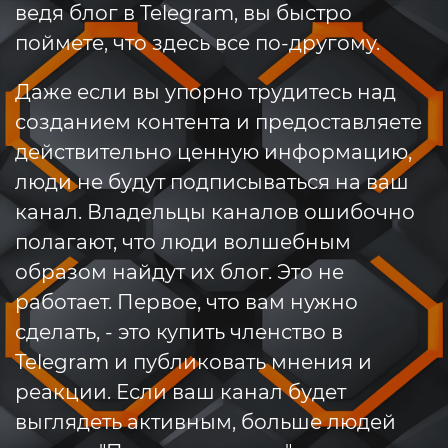
ведя блог в Telegram, вы быстро
поймете, что здесь все по-другому.
Даже если вы упорно трудитесь над
созданием контента и предоставляете
действительно ценную информацию,
люди не будут подписываться на ваш
канал. Владельцы каналов ошибочно
полагают, что люди волшебным
образом найдут их блог. Это не
работает. Первое, что вам нужно
сделать, - это купить членство в
Telegram и публиковать мнения и
реакции. Если ваш канал будет
выглядеть активным, больше людей