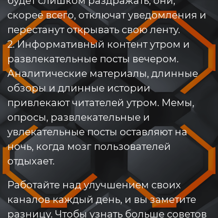
будет слишком раздражать, они,
скорее всего, отключат уведомления и
перестанут открывать свою ленту.
2. Информативный контент утром и
развлекательные посты вечером.
Аналитические материалы, длинные
обзоры и длинные истории
привлекают читателей утром. Мемы,
опросы, развлекательные и
увлекательные посты оставляют на
ночь, когда мозг пользователей
отдыхает.
Работайте над улучшением своих
каналов каждый день, и вы заметите
разницу. Чтобы узнать больше советов