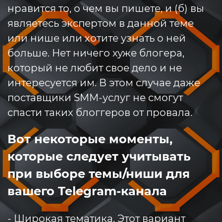
нравится то, о чем вы пишете, и (б) вы
являетесь экспертом в данной теме
или нише или хотите узнать о ней
больше. Нет ничего хуже блогера,
который не любит свое дело и не
интересуется им. В этом случае даже
поставщики SMM-услуг не смогут
спасти таких блоггеров от провала.
Вот некоторые моменты,
которые следует учитывать
при выборе темы/ниши для
вашего Telegram-канала
- Широкая тематика. Этот вариант