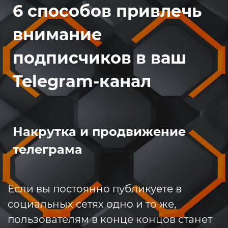
6 способов привлечь
внимание
подписчиков в ваш
Telegram-канал
Накрутка и продвижение
телеграма
Если вы постоянно публикуете в
социальных сетях одно и то же,
пользователям в конце концов станет