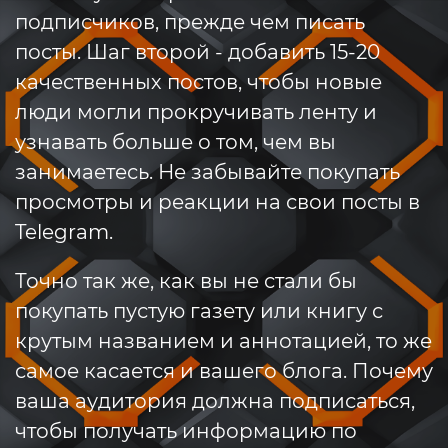
подписчиков, прежде чем писать
посты. Шаг второй - добавить 15-20
качественных постов, чтобы новые
люди могли прокручивать ленту и
узнавать больше о том, чем вы
занимаетесь. Не забывайте покупать
просмотры и реакции на свои посты в
Telegram.
Точно так же, как вы не стали бы
покупать пустую газету или книгу с
крутым названием и аннотацией, то же
самое касается и вашего блога. Почему
ваша аудитория должна подписаться,
чтобы получать информацию по