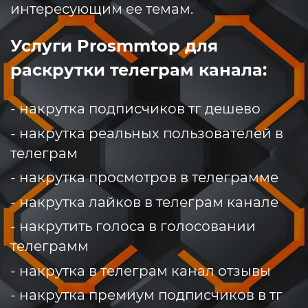
интересующим ее темам.
Услуги Prosmmtop для
раскрутки телеграм канала:
- накрутка подписчиков тг дешево
- накрутка реальных пользователей в
телеграм
- накрутка просмотров в телеграмме
- накрутка лайков в телеграм канале
- накрутить голоса в голосовании
телеграмм
- накрутка в телеграм канал отзывы
- накрутка премиум подписчиков в тг