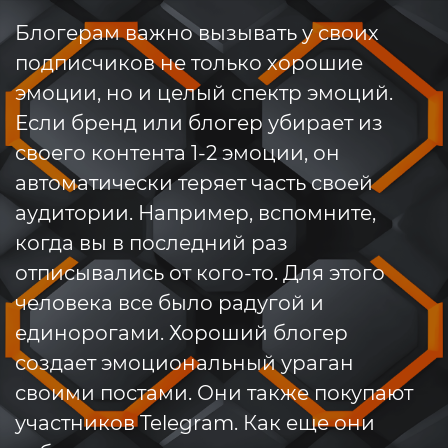
Блогерам важно вызывать у своих
подписчиков не только хорошие
эмоции, но и целый спектр эмоций.
Если бренд или блогер убирает из
своего контента 1-2 эмоции, он
автоматически теряет часть своей
аудитории. Например, вспомните,
когда вы в последний раз
отписывались от кого-то. Для этого
человека все было радугой и
единорогами. Хороший блогер
создает эмоциональный ураган
своими постами. Они также покупают
участников Telegram. Как еще они