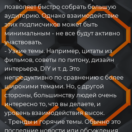
позволяет быстро собрать большую
аудиторию. Однако взаимодействие
этих подписчиков может быть
минимальным - не все будут активно
участвовать.
- Узкие темы. Например, цитаты из
фильмов, советы по питону, дизайн
интерьера, DIY и т. д. Это
непродуктивно по сравнению с более
широкими темами. Но, с другой
стороны, большинству людей очень
интересно то, что вы делаете, и
уровень взаимодействия высок.
- Тренды и горячие темы. Обычно это
последние новости или обсуждения